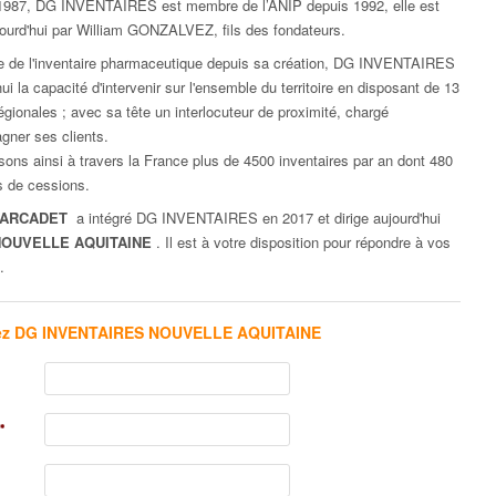
1987, DG INVENTAIRES est membre de l’ANIP depuis 1992, elle est
jourd'hui par William GONZALVEZ, fils des fondateurs.
te de l'inventaire pharmaceutique depuis sa création, DG INVENTAIRES
hui la capacité d'intervenir sur l'ensemble du territoire en disposant de 13
gionales ; avec sa tête un interlocuteur de proximité, chargé
gner ses clients.
sons ainsi à travers la France plus de 4500 inventaires par an dont 480
s de cessions.
 MARCADET
a intégré DG INVENTAIRES en 2017 et dirige aujourd'hui
NOUVELLE AQUITAINE
. Il est à votre disposition pour répondre à vos
.
ez DG INVENTAIRES NOUVELLE AQUITAINE
*