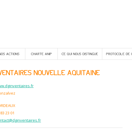
NOS ACTIONS
CHARTE ANIP
CE QUI NOUS DISTINGUE
PROTOCOLE DE 
NVENTAIRES NOUVELLE AQUITAINE
ww.dginventaires.fr
onzalvez
BORDEAUX
 83 23 01
ntact@dginventaires.fr