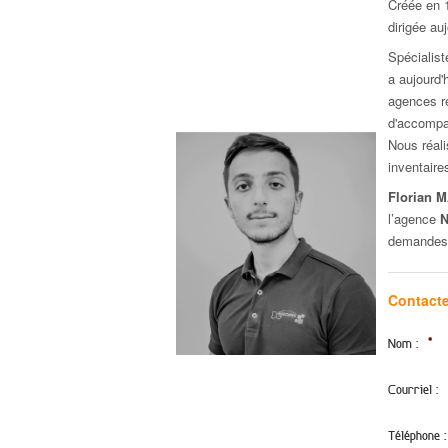
Créée en 
dirigée au
Spécialis
a aujourd'
agences ré
d'accompa
Nous réali
inventaire
Florian
l’agence
demandes
Contact
Nom :
*
Courriel :
Téléphone :