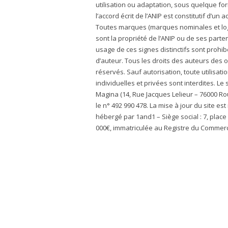
utilisation ou adaptation, sous quelque fo
l’accord écrit de l’ANIP est constitutif d’un
Toutes marques (marques nominales et logos)
sont la propriété de l’ANIP ou de ses parte
usage de ces signes distinctifs sont prohibé
d’auteur. Tous les droits des auteurs des
réservés. Sauf autorisation, toute utilisat
individuelles et privées sont interdites. Le
Magina (14, Rue Jacques Lelieur – 76000 R
le n° 492 990 478. La mise à jour du site es
hébergé par 1and1 – Siège social : 7, plac
000€, immatriculée au Registre du Commerc