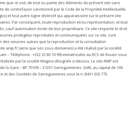
rme que ce soit, de tout ou partie des éléments du présent site sans
 acte de contrefaçon sanctionné par le Code de la Propriété Intellectuelle.
 et tout autre signe distinctif qui apparaissent sur le présent site
naires. Par conséquent, toute reproduction et/ou représentation, et tout
s, sauf autorisation écrite de leur propriétaire. Ce site respecte le droit
 oeuvres protégées reproduites et communiquées sur ce site, sont
ion des oeuvres autres que la reproduction et la consultation
 site anip.fr (ainsi que ses sous-domaines) a été réalisé par la société
ouen – Téléphone : +332 32 83 10 99) immatriculée au RCS de Rouen sous
t réalisée par la société Magina désignée ci-dessus. Le site ANIP est
e de la Gare – BP 70109 – 57201 Sarreguemines. SARL au capital de 100
e et des Sociétés de Sarreguemines sous le n. B431 303 775.