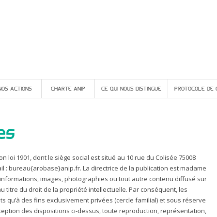
NOS ACTIONS
CHARTE ANIP
CE QUI NOUS DISTINGUE
PROTOCOLE DE 
es
tion loi 1901, dont le siège social est situé au 10 rue du Colisée 75008
mail : bureau{arobase}anip.fr. La directrice de la publication est madame
nformations, images, photographies ou tout autre contenu diffusé sur
au titre du droit de la propriété intellectuelle. Par conséquent, les
s qu’à des fins exclusivement privées (cercle familial) et sous réserve
ception des dispositions ci-dessus, toute reproduction, représentation,