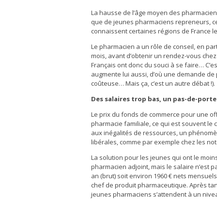
La hausse de l’âge moyen des pharmaciens d’
que de jeunes pharmaciens repreneurs, ce
connaissent certaines régions de France le
Le pharmacien a un rôle de conseil, en part
mois, avant d’obtenir un rendez-vous chez 
Français ont donc du souci à se faire… C’e
augmente lui aussi, d’où une demande de p
coûteuse… Mais ça, c’est un autre débat !).
Des salaires trop bas, un pas-de-porte
Le prix du fonds de commerce pour une offi
pharmacie familiale, ce qui est souvent le
aux inégalités de ressources, un phénomène
libérales, comme par exemple chez les not
La solution pour les jeunes qui ont le mo
pharmacien adjoint, mais le salaire n’est p
an (brut) soit environ 1960 € nets mensue
chef de produit pharmaceutique. Après tant 
jeunes pharmaciens s’attendent à un nivea