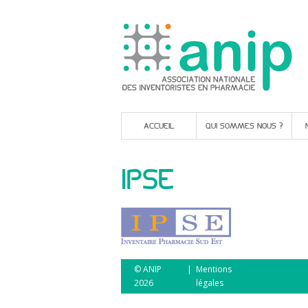
ACCUEIL
QUI SOMMES NOUS ?
IPSE
© ANIP
|
Mentions
2026
légales